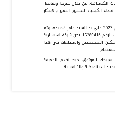
ت الكيميائية. من خلال خبرتنا وتفانينا،
ع الكيمياء لتحقيق التميز والابتكار
تأسست شركتنا في عام 2023 على يد السيد عامر قصيده، وتم
اعتمادها من قبل سجل الشركات البريطاني تحت الرقم 15280416. نحن شركة استشارية
تمكين المتخصصين والمنظمات في هذا
لمستدام.
شريكك الموثوق، حيث نقدم المعرفة
مياء الديناميكية والتنافسية.